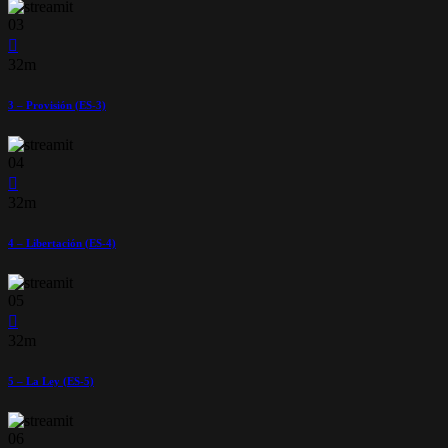
03
32m
3 – Provisión (ES-3)
04
32m
4 – Libertación (ES-4)
05
32m
5 – La Ley (ES-5)
06