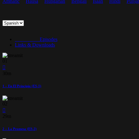
Amharic
Hausa
Hungarian
Bengali
Isaan
Hindi
Punja
Episodes
Links & Downloads
01
30m
1 – En El Principio (ES-1)
02
29m
2 – La Promesa (ES-2)