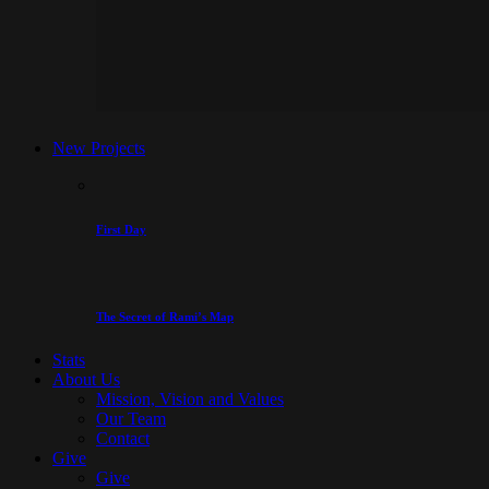
New Projects
First Day
The Secret of Rami’s Map
Stats
About Us
Mission, Vision and Values
Our Team
Contact
Give
Give