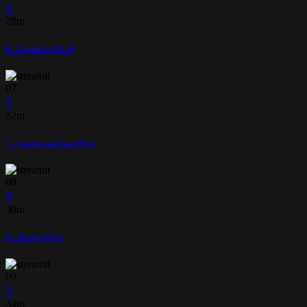
28m
6 – Expiación (ES-6)
07
32m
7 – Cordero de Dios (ES-7)
08
30m
8 – Mesías (ES-8)
09
34m