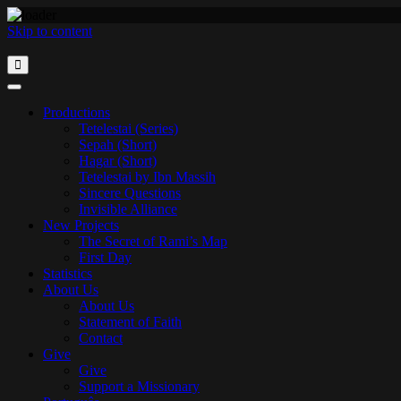
Skip to content
Productions
Tetelestai (Series)
Sepah (Short)
Hagar (Short)
Tetelestai by Ibn Massih
Sincere Questions
Invisible Alliance
New Projects
The Secret of Rami’s Map
First Day
Statistics
About Us
About Us
Statement of Faith
Contact
Give
Give
Support a Missionary