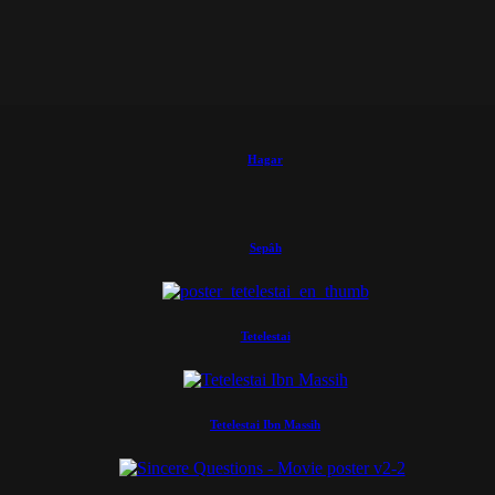
Hagar
Sepâh
Tetelestai
Tetelestai Ibn Massih