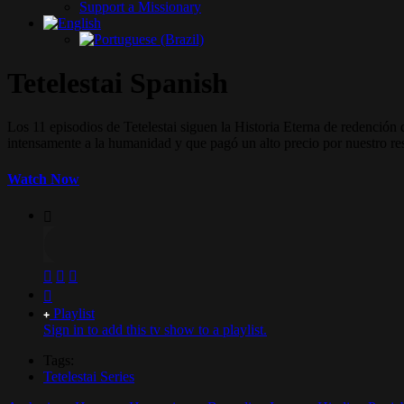
Support a Missionary
Tetelestai Spanish
Los 11 episodios de Tetelestai siguen la Historia Eterna de redención
intensamente a la humanidad y que pagó un alto precio por nuestro re
Watch Now
Playlist
Sign in to add this tv show to a playlist.
Tags:
Tetelestai Series