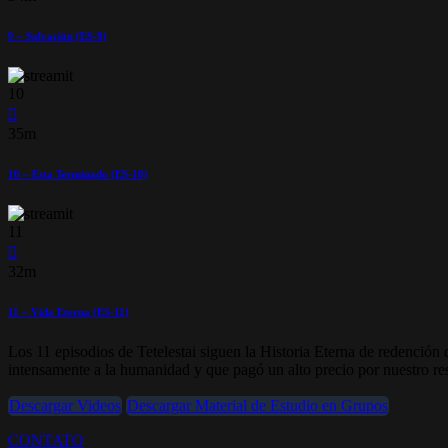
9 – Salvación (ES-9)
10
35m
10 – Esta Terminado (ES-10)
11
32m
11 – Vida Eterna (ES-11)
Los 11 episodios de Tetelestai siguen la Historia Eterna de redención
intensamente a la humanidad y que pagó un alto precio por nuestro re
Descargar Videos
Descargar Material de Estudio en Grupos
CONTATO