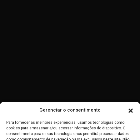
Plataformas:
Pureflix
Looke
Claro TV
Amazon Prime
Vivo Play
Gerenciar o consentimento
Canais de TV:
CBN
Para fornecer as melhores experiências, usamos tecnologias como
cookies para armazenar e/ou acessar informações do dispositivo. O
consentimento para essas tecnologias nos permitirá processar dados
TBN
como comportamento de navegação ou IDs exclusivos neste site. Não