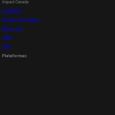
Impact Canada
COMIBAM
Word of Life Canada
Ethnos 360
JMM
JMN
Plataformas:
Pureflix
Looke
Claro TV
Amazon Prime
Vivo Play
Canais de TV: