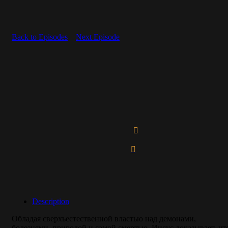
Back to Episodes
Next Episode
8: Мессия (RU-8)
Description
Обладая сверхъестественной властью над демонами,
болезнями, природой и самой смертью, Иисус доказывает, чт