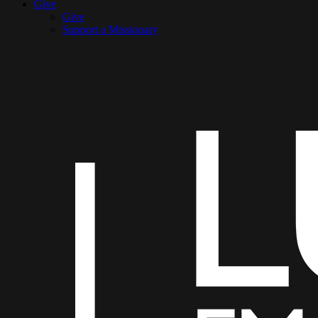
Give
Give
Support a Missionary