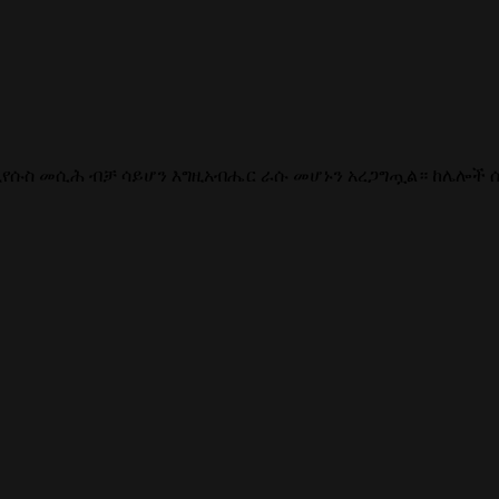
፣ ኢየሱስ መሲሕ ብቻ ሳይሆን እግዚአብሔር ራሱ መሆኑን አረጋግጧል። ከሌሎች 