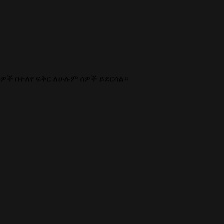
ሰዎች በተለየ ፍቅር ለሁሉም ሰዎች ይደርሳል።