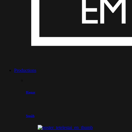
Productions
Hagar
Sepâh