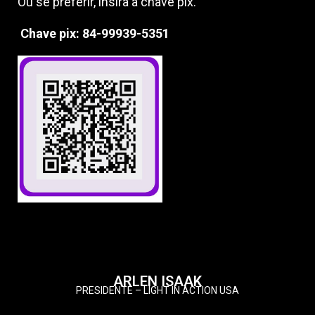
Ou se preferir, insira a chave pix.
Chave pix: 84-99939-5351
ARLEN ISAAK
PRESIDENTE – LIGHT IN ACTION USA