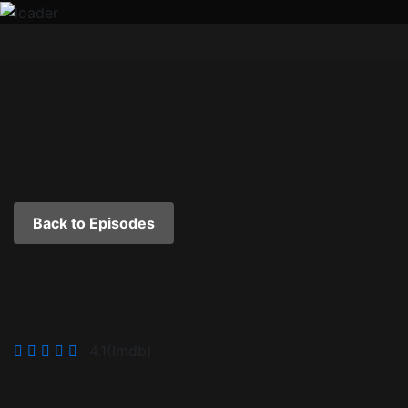
Back to Episodes
ክፍል 3፡ አቅርቦት (AM-3)
4.1
(Imdb)