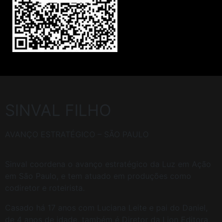
SINVAL FILHO
AVANÇO ESTRATÉGICO – SÃO PAULO
Sinval coordena o avanço estratégico da Luz em Ação
em São Paulo, e tem atuado em produções como
codiretor e roteirista.
Casado há 17 anos com Luciana Leite e pai do Daniel,
de 4 anos de idade, também é Diretor da Lion Editora,