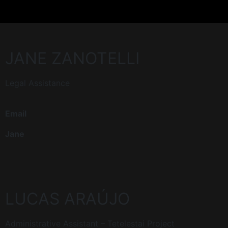
JANE ZANOTELLI
Legal Assistance
Email
Jane
LUCAS ARAÚJO
Administrative Assistant – Tetelestai Project