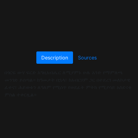
Description
Sources
በጎርፍ ውሃ ፍርድ እግዚአብሔር ለሚያምኑ ሁሉ አንድ የማምለጫ
መንገድ ይሰጣል። ከዓመታት በኋላ፣ ከአብርሃም ጋር በተደረገ መለኮታዊ
ፈተና፣ ሕይወቱን ለዓለም የሚሰጥ የወደፊት ምትክ የሚያሳይ አስደናቂ
ምስል ተቀርጿል።