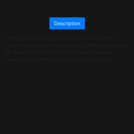
Description
አዳምና ሔዋን ኃጢአት ሲሠሩ ከእግዚአብሔር ጋር ያለን የፍቅር
ግንኙነት ተሰብሯል። ይሁን እንጂ እግዚአብሔር በእግዚአብሔርና በሰው
ልጅ መካከል ያለውን የተበላሸ ግንኙነት ወደነበረበት ለመመለስ
የመጨረሻውን ዋጋ የሚከፍል አዳኝ እንደሚልክ ቃል ገብቷል።