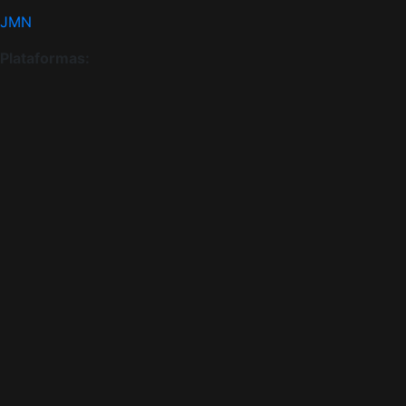
JMN
Plataformas:
Pureflix
Looke
Claro TV
Amazon Prime
Vivo Play
Canais de TV:
CBN
TBN
Canal 27 (spanish)